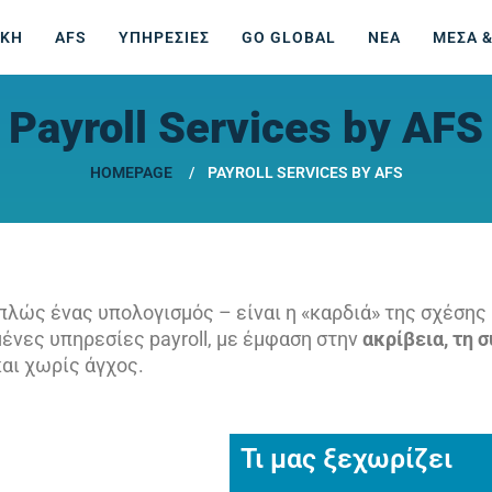
ΙΚΗ
AFS
ΥΠΗΡΕΣΙΕΣ
GO GLOBAL
ΝΕΑ
ΜΕΣΑ &
Payroll Services by AFS
HOMEPAGE
PAYROLL SERVICES BY AFS
απλώς ένας υπολογισμός – είναι η «καρδιά» της σχέσης
ες υπηρεσίες payroll, με έμφαση στην
ακρίβεια, τη 
και χωρίς άγχος.
Τι μας ξεχωρίζει