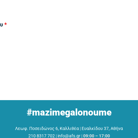
ου
*
#mazimegalonoume
Λεωφ. Ποσειδώνος 6, Καλλιθέα
|
Ευαλκίδου 37, Αθήνα
210 8317 702
|
info@afs.gr
|
09:00 – 17:00