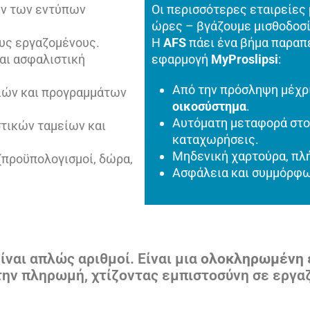
ων των εντύπων
Οι περισσότερες εταιρείες 
ώρες – βγάζουμε μισθοδοσί
υς εργαζομένους.
Η
AFS
πάει ένα βήμα παραπέ
αι ασφαλιστική
εφαρμογή
MyProslipsi
:
Από την πρόσληψη μέχρι
ιών και προγραμμάτων
οικοσύστημα
.
Αυτόματη μεταφορά στο
τικών ταμείων και
καταχωρήσεις.
Μηδενική χαρτούρα, πλή
(προϋπολογισμοί, δώρα,
Ασφάλεια και συμμόρφωσ
ίναι απλώς αριθμοί. Είναι μια
ολοκληρωμένη 
την πληρωμή, χτίζοντας εμπιστοσύνη σε εργα