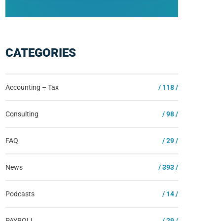
CATEGORIES
Accounting – Tax
/ 118 /
Consulting
/ 98 /
FAQ
/ 29 /
News
/ 393 /
Podcasts
/ 14 /
PAYROLL
/ 29 /