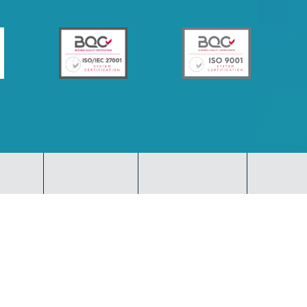
UTUBE
SPOTIFY
TIKTOK
Αρ. Γ.Ε.ΜΗ 129096803000
Copyright 2025 All Rights Reserved
Privacy Policy
|
Legal