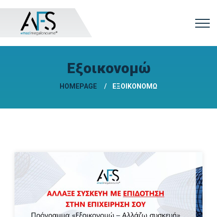
Εξοικονομώ
HOMEPAGE
ΕΞΟΙΚΟΝΟΜΏ