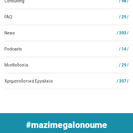
Consulting
/ 98 /
FAQ
/ 29 /
News
/ 393 /
Podcasts
/ 14 /
Μισθοδοσία
/ 29 /
Χρηματοδοτικά Εργαλεία
/ 307 /
#mazimegalonoume