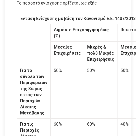
Το ποσοστό ενίσχυσης ορίζεται ως εξής
Ένταση Ενίσχυσης με βάση τον Κανονισμό Ε.Ε. 1407/2013
Δημόσια Επιχορήγηση έως
Ιδιωτικ
(%)
Μεσαίες
Μικρές &
Μεσαί
Επιχειρήσεις
πολύ
Μικρές
Επιχει
Επιχειρήσεις
Για το
50%
50%
50%
σύνολο των
Περιφερειών
της Χώρας
εκτός των
Περιοχών
Δίκαιης
Μετάβασης
Για τις
60%
60%
40%
Περιοχές