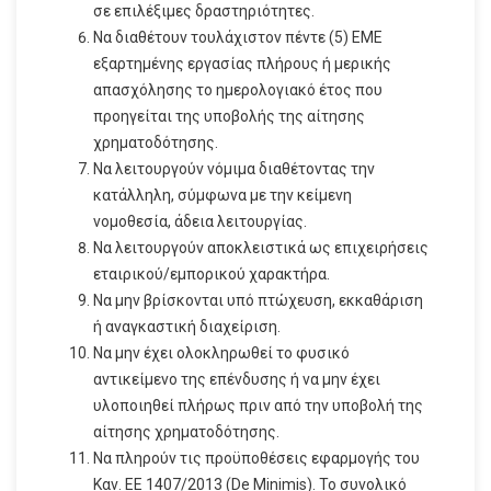
σε επιλέξιμες δραστηριότητες.
Να διαθέτουν τουλάχιστον πέντε (5) ΕΜΕ
εξαρτημένης εργασίας πλήρους ή μερικής
απασχόλησης το ημερολογιακό έτος που
προηγείται της υποβολής της αίτησης
χρηματοδότησης.
Να λειτουργούν νόμιμα διαθέτοντας την
κατάλληλη, σύμφωνα με την κείμενη
νομοθεσία, άδεια λειτουργίας.
Να λειτουργούν αποκλειστικά ως επιχειρήσεις
εταιρικού/εμπορικού χαρακτήρα.
Να μην βρίσκονται υπό πτώχευση, εκκαθάριση
ή αναγκαστική διαχείριση.
Να μην έχει ολοκληρωθεί το φυσικό
αντικείμενο της επένδυσης ή να μην έχει
υλοποιηθεί πλήρως πριν από την υποβολή της
αίτησης χρηματοδότησης.
Να πληρούν τις προϋποθέσεις εφαρμογής του
Καν. ΕΕ 1407/2013 (De Minimis). Το συνολικό