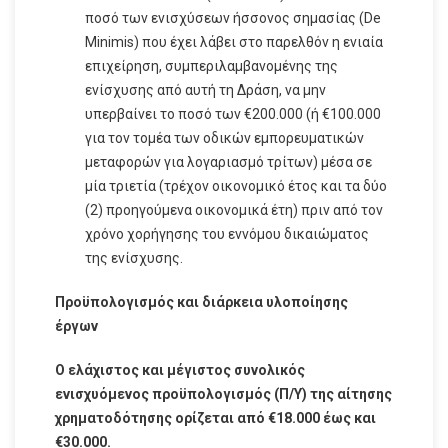
ποσό των ενισχύσεων ήσσονος σημασίας (De
Minimis) που έχει λάβει στο παρελθόν η ενιαία
επιχείρηση, συμπεριλαμβανομένης της
ενίσχυσης από αυτή τη Δράση, να μην
υπερβαίνει το ποσό των €200.000 (ή €100.000
για τον τομέα των οδικών εμπορευματικών
μεταφορών για λογαριασμό τρίτων) μέσα σε
μία τριετία (τρέχον οικονομικό έτος και τα δύο
(2) προηγούμενα οικονομικά έτη) πριν από τον
χρόνο χορήγησης του εννόμου δικαιώματος
της ενίσχυσης.
Προϋπολογισμός και διάρκεια υλοποίησης
έργων
Ο ελάχιστος και μέγιστος συνολικός
ενισχυόμενος προϋπολογισμός (Π/Υ) της αίτησης
χρηματοδότησης ορίζεται από €18.000 έως και
€30.000.