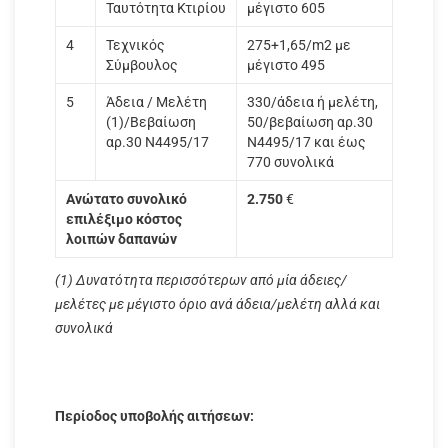
Ταυτότητα Κτιρίου
μέγιστο 605
4
Τεχνικός
275+1,65/m2 με
Σύμβουλος
μέγιστο 495
5
Άδεια / Μελέτη
330/άδεια ή μελέτη,
(1)/Βεβαίωση
50/βεβαίωση αρ.30
αρ.30 Ν4495/17
Ν4495/17 και έως
770 συνολικά
Ανώτατο συνολικό
2.750
€
επιλέξιμο κόστος
λοιπών δαπανών
(1) Δυνατότητα περισσότερων από μία άδειες/
μελέτες με μέγιστο όριο ανά άδεια/μελέτη αλλά και
συνολικά
Περίοδος υποβολής αιτήσεων: