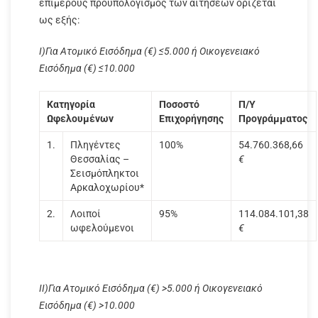
επιμέρους προϋπολογισμός των αιτήσεων ορίζεται
ως εξής:
Ι)Για Ατομικό Εισόδημα (€) ≤5.000 ή Οικογενειακό
Εισόδημα (€) ≤10.000
Κατηγορία
Ποσοστό
Π/Υ
Ωφελουμένων
Επιχορήγησης
Προγράμματος
1.
Πληγέντες
100%
54.760.368,66
Θεσσαλίας –
€
Σεισμόπληκτοι
Αρκαλοχωρίου*
2.
Λοιποί
95%
114.084.101,38
ωφελούμενοι
€
ΙΙ)Για Ατομικό Εισόδημα (€) >5.000 ή
Οικογενειακό
Εισόδημα (€) >10.000