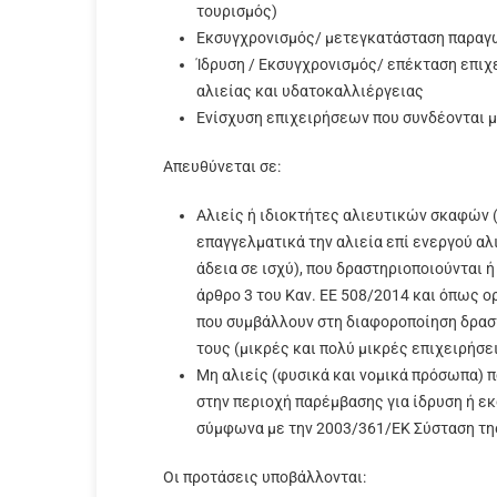
τουρισμός)
Εκσυγχρονισμός/ μετεγκατάσταση παραγ
Ίδρυση / Εκσυγχρονισμός/ επέκταση επι
αλιείας και υδατοκαλλιέργειας
Ενίσχυση επιχειρήσεων που συνδέονται μ
Απευθύνεται σε:
Αλιείς ή ιδιοκτήτες αλιευτικών σκαφών 
επαγγελματικά την αλιεία επί ενεργού αλ
άδεια σε ισχύ), που δραστηριοποιούνται 
άρθρο 3 του Καν. ΕΕ 508/2014 και όπως ορ
που συμβάλλουν στη διαφοροποίηση δρασ
τους (μικρές και πολύ μικρές επιχειρήσε
Μη αλιείς (φυσικά και νομικά πρόσωπα) 
στην περιοχή παρέμβασης για ίδρυση ή ε
σύμφωνα με την 2003/361/ΕΚ Σύσταση τ
Οι προτάσεις υποβάλλονται: