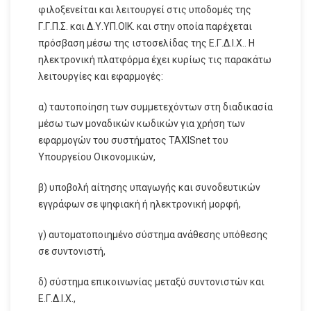
φιλοξενείται και λειτουργεί στις υποδομές της
Γ.Γ.Π.Σ. και Δ.Υ.ΥΠ.ΟΙΚ. και στην οποία παρέχεται
πρόσβαση μέσω της ιστοσελίδας της Ε.Γ.Δ.Ι.Χ.. Η
ηλεκτρονική πλατφόρμα έχει κυρίως τις παρακάτω
λειτουργίες και εφαρμογές:
α) ταυτοποίηση των συμμετεχόντων στη διαδικασία
μέσω των μοναδικών κωδικών για χρήση των
εφαρμογών του συστήματος TAXISnet του
Υπουργείου Οικονομικών,
β) υποβολή αίτησης υπαγωγής και συνοδευτικών
εγγράφων σε ψηφιακή ή ηλεκτρονική μορφή,
γ) αυτοματοποιημένο σύστημα ανάθεσης υπόθεσης
σε συντονιστή,
δ) σύστημα επικοινωνίας μεταξύ συντονιστών και
Ε.Γ.Δ.Ι.Χ.,