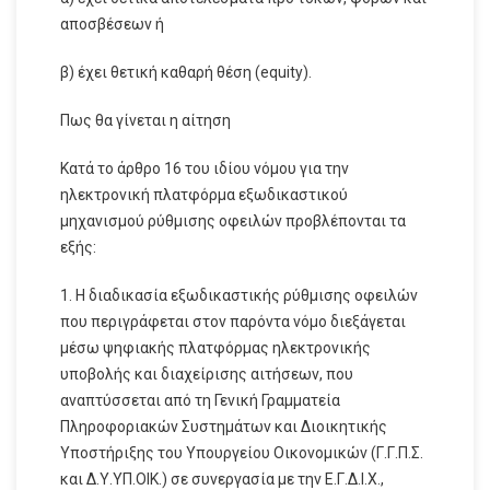
αποσβέσεων ή
β) έχει θετική καθαρή θέση (equity).
Πως θα γίνεται η αίτηση
Κατά το άρθρο 16 του ιδίου νόμου για την
ηλεκτρονική πλατφόρμα εξωδικαστικού
μηχανισμού ρύθμισης οφειλών προβλέπονται τα
εξής:
1. Η διαδικασία εξωδικαστικής ρύθμισης οφειλών
που περιγράφεται στον παρόντα νόμο διεξάγεται
μέσω ψηφιακής πλατφόρμας ηλεκτρονικής
υποβολής και διαχείρισης αιτήσεων, που
αναπτύσσεται από τη Γενική Γραμματεία
Πληροφοριακών Συστημάτων και Διοικητικής
Υποστήριξης του Υπουργείου Οικονομικών (Γ.Γ.Π.Σ.
και Δ.Υ.ΥΠ.ΟΙΚ.) σε συνεργασία με την Ε.Γ.Δ.Ι.Χ.,