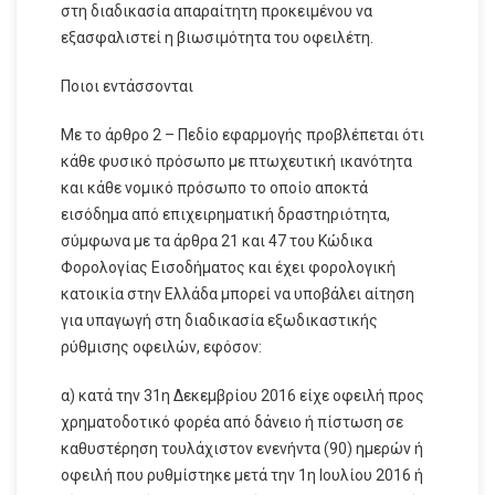
στη διαδικασία απαραίτητη προκειμένου να
εξασφαλιστεί η βιωσιμότητα του οφειλέτη.
Ποιοι εντάσσονται
Με το άρθρο 2 – Πεδίο εφαρμογής προβλέπεται ότι
κάθε φυσικό πρόσωπο με πτωχευτική ικανότητα
και κάθε νομικό πρόσωπο το οποίο αποκτά
εισόδημα από επιχειρηματική δραστηριότητα,
σύμφωνα με τα άρθρα 21 και 47 του Κώδικα
Φορολογίας Εισοδήματος και έχει φορολογική
κατοικία στην Ελλάδα μπορεί να υποβάλει αίτηση
για υπαγωγή στη διαδικασία εξωδικαστικής
ρύθμισης οφειλών, εφόσον:
α) κατά την 31η Δεκεμβρίου 2016 είχε οφειλή προς
χρηματοδοτικό φορέα από δάνειο ή πίστωση σε
καθυστέρηση τουλάχιστον ενενήντα (90) ημερών ή
οφειλή που ρυθμίστηκε μετά την 1η Ιουλίου 2016 ή