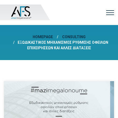
HOMEPAGE
CONSULTING
ΕΞΩΔΙΚΑΣΤΙΚΌΣ ΜΗΧΑΝΙΣΜΌΣ ΡΎΘΜΙΣΗΣ ΟΦΕΙΛΏΝ
ΕΠΙΧΕΙΡΉΣΕΩΝ ΚΑΙ ΆΛΛΕΣ ΔΙΑΤΆΞΕΙΣ