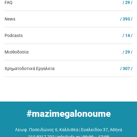
FAQ
/ 29 /
News
/ 393 /
Podcasts
/ 14 /
Μισθοδοσία
/ 29 /
Χρηματοδοτικά Εργαλεία
/ 307 /
#mazimegalonoume
Λεωφ. Ποσειδώνος 6, Καλλιθέα
|
Ευαλκίδου 37, Αθήνα
210 8317 702
|
info@afs.gr
|
09:00 – 17:00