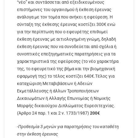
“νέο” και συντάσσεται από εξειδικευμένους
επιστήμονες του οργανισμού ή έκθεση έρευνας
ανάλογα με τον τομέα που ανήκει η εφεύρεση. Η
σύνταξη της έκθεσης έρευνας κοστίζει 300€ ενώ
για την περίπτωση που ο εφευρέτης επιθυμεί
έκθεση έρευνας με αιτιολογημένη γνώμη, δηλαδή
έκθεση έρευνας που να συνοδεύεται από σχόλια ή
συνοπτικές επεξηγηματικές παρατηρήσεις για τα
χαρακτηριστικά της εφεύρεσης (το νέο χαρακτήρα
της, το εφευρετικό της βήμα και την βιομηχανική
εφαρμογή της) το τέλος κοστίζει 640€.Τέλος για
καταχώριση Μεταβιβάσεων ή Αδειών
Εκμετάλλευσης ή άλλων Τροποποιήσεων
Δικαιωμάτων ή Αλλαγής Επωνυμίας ή Νομικής
Μορφής δικαιούχου Διπλώματος Ευρεσιτεχνίας.
(Άρθρο 24 παρ. 1 και 2 ν. 1733/1987)
200€
-Προθεσμία 3 μηνών για παρατηρήσεις του καταθέτη
στην έκθεση έρευνας