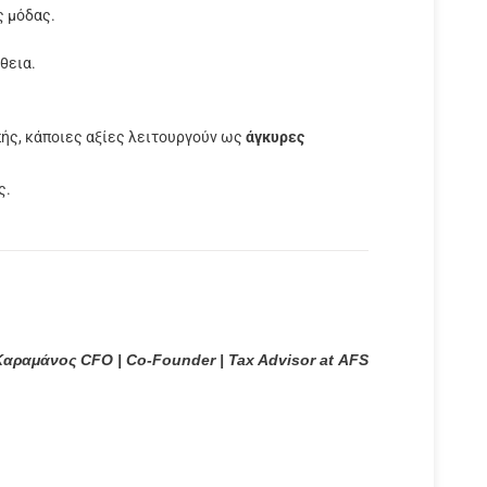
ς μόδας.
θεια.
πής, κάποιες αξίες λειτουργούν ως
άγκυρες
ς.
Καραμάνος CFO | Co-Founder | Tax Advisor at AFS