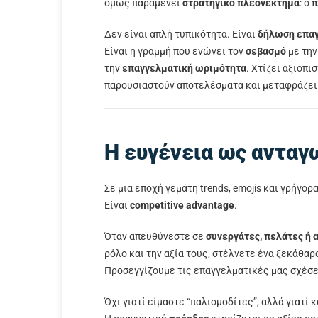
όμως παραμένει
στρατηγικό πλεονέκτημα
: ο
π
Δεν είναι απλή τυπικότητα. Είναι
δήλωση επα
Είναι η γραμμή που ενώνει τον
σεβασμό
με τη
την
επαγγελματική ωριμότητα
. Χτίζει αξιοπι
παρουσιαστούν αποτελέσματα και μεταφράζει 
Η ευγένεια ως ανταγ
Σε μια εποχή γεμάτη trends, emojis και γρήγορ
Είναι
competitive advantage
.
Όταν απευθύνεστε σε
συνεργάτες, πελάτες ή
ρόλο και την αξία τους, στέλνετε ένα ξεκάθαρ
Προσεγγίζουμε τις επαγγελματικές μας σχέσ
Όχι γιατί είμαστε “παλιομοδίτες”, αλλά γιατί