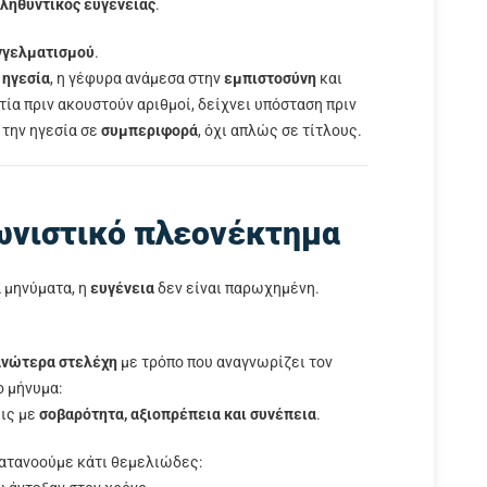
ληθυντικός ευγενείας
.
γγελματισμού
.
ν
ηγεσία
, η γέφυρα ανάμεσα στην
εμπιστοσύνη
και
στία πριν ακουστούν αριθμοί, δείχνει υπόσταση πριν
την ηγεσία σε
συμπεριφορά
, όχι απλώς σε τίτλους.
ωνιστικό πλεονέκτημα
α μηνύματα, η
ευγένεια
δεν είναι παρωχημένη.
 ανώτερα στελέχη
με τρόπο που αναγνωρίζει τον
ο μήνυμα:
εις με
σοβαρότητα, αξιοπρέπεια και συνέπεια
.
 κατανοούμε κάτι θεμελιώδες: