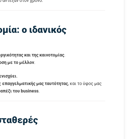
υ άντεξαν στον χρόνο.
μία: ο ιδανικός
υργικότητας και της καινοτομίας
.
οση με το μέλλον
.
ενισχύει
.
ς
επαγγελματικής μας ταυτότητας
, και το ύφος μας
απέζι του business
.
 σταθερές