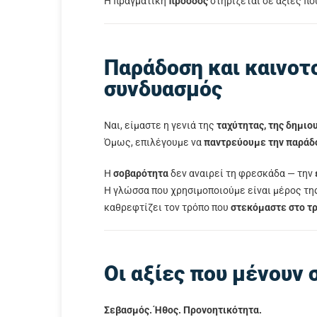
Η πραγματική
πρόοδος
στηρίζεται σε αξίες πο
Παράδοση και καινοτο
συνδυασμός
Ναι, είμαστε η γενιά της
ταχύτητας, της δημιο
Όμως, επιλέγουμε να
παντρεύουμε την παράδ
Η
σοβαρότητα
δεν αναιρεί τη φρεσκάδα — την
Η γλώσσα που χρησιμοποιούμε είναι μέρος τη
καθρεφτίζει τον τρόπο που
στεκόμαστε στο τρ
Οι αξίες που μένουν
Σεβασμός. Ήθος. Προνοητικότητα.