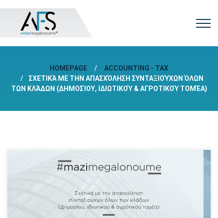
HOMEPAGE
ACCOUNTING - TAX
ΣΧΕΤΙΚΆ ΜΕ ΤΗΝ ΑΠΑΣΧΌΛΗΣΗ ΣΥΝΤΑΞΙΟΎΧΩΝ ΌΛΩΝ
ΤΩΝ ΚΛΆΔΩΝ (ΔΗΜΟΣΊΟΥ, ΙΔΙΩΤΙΚΟΎ & ΑΓΡΟΤΙΚΟΎ ΤΟΜΈΑ)