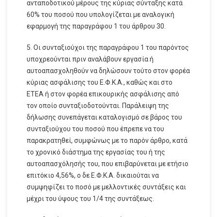
ανταποδοτικού μέρους της κύριας σύνταξης κατά
60% του ποσού που υπολογίζεται με αναλογική
εφαρμογή της παραγράφου 1 του άρθρου 30.
5. Οι συνταξιούχοι της παραγράφου 1 του παρόντος
υποχρεούνται πριν αναλάβουν εργασία ή
αυτοαπασχοληθούν να δηλώσουν τούτο στον φορέα
κύριας ασφάλισης του Ε.Φ.Κ.Α., καθώς και στο
ΕΤΕΑ ή στον φορέα επικουρικής ασφάλισης από
τον οποίο συνταξιοδοτούνται. Παράλειψη της
δήλωσης συνεπάγεται καταλογισμό σε βάρος του
συνταξιούχου του ποσού που έπρεπε να του
παρακρατηθεί, συμφώνως με το παρόν άρθρο, κατά
το χρονικό διάστημα της εργασίας του ή της
αυτοαπασχόλησής του, που επιβαρύνεται με ετήσιο
επιτόκιο 4,56%, ο δε Ε.Φ.Κ.Α. δικαιούται να
συμψηφίζει το ποσό με μελλοντικές συντάξεις και
μέχρι του ύψους του 1/4 της συντάξεως.