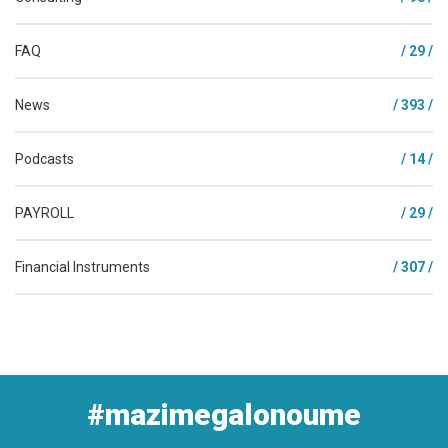
FAQ
/ 29 /
News
/ 393 /
Podcasts
/ 14 /
PAYROLL
/ 29 /
Financial Instruments
/ 307 /
#mazimegalonoume