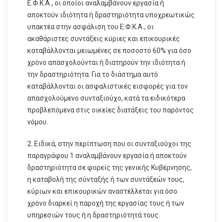
Ε.Φ.Κ.Α., οι οποίοι αναλαμβάνουν εργασία ή
αποκτούν ιδιότητα ή δραστηριότητα υποχρεωτικώς
υπακτέα στην ασφάλιση του Ε.Φ.Κ.Α., οι
ακαθάριστες συντάξεις κύριες και επικουρικές
καταβάλλονται μειωμένες σε ποσοστό 60% για όσο
χρόνο απασχολούνται ή διατηρούν την ιδιότητα ή
την δραστηριότητα. Για το διάστημα αυτό
καταβάλλονται οι ασφαλιστικές εισφορές για τον
απασχολούμενο συνταξιούχο, κατά τα ειδικότερα
προβλεπόμενα στις οικείες διατάξεις του παρόντος
νόμου.
2. Ειδικά, στην περίπτωση που οι συνταξιούχοι της
παραγράφου 1 αναλαμβάνουν εργασία ή αποκτούν
δραστηριότητα σε φορείς της γενικής Κυβέρνησης,
η καταβολή της σύνταξής ή των συντάξεών τους,
κύριων και επικουρικών αναστέλλεται για όσο
χρόνο διαρκεί η παροχή της εργασίας τους ή των
υπηρεσιών τους ή η δραστηριότητά τους.