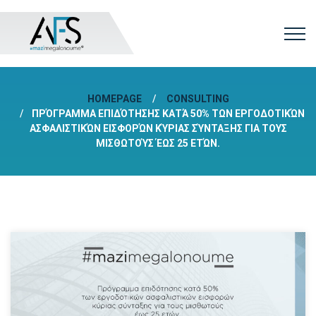
HOMEPAGE
CONSULTING
ΠΡΌΓΡΑΜΜΑ ΕΠΙΔΌΤΗΣΗΣ ΚΑΤΆ 50% ΤΩΝ ΕΡΓΟΔΟΤΙΚΏΝ
ΑΣΦΑΛΙΣΤΙΚΏΝ ΕΙΣΦΟΡΏΝ ΚΎΡΙΑΣ ΣΎΝΤΑΞΗΣ ΓΙΑ ΤΟΥΣ
ΜΙΣΘΩΤΟΎΣ ΈΩΣ 25 ΕΤΏΝ.