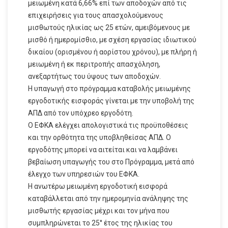
μειωμένη κατά 6,66% επί των αποδοχών από τις
επιχειρήσεις για τους απασχολούμενους
μισθωτούς ηλικίας ως 25 ετών, αμειβόμενους με
μισθό ή ημερομίσθιο, με σχέση εργασίας ιδιωτικού
δικαίου (ορισμένου ή αορίστου χρόνου), με πλήρη ή
μειωμένη ή εκ περιτροπής απασχόληση,
ανεξαρτήτως του ύψους των αποδοχών.
Η υπαγωγή στο πρόγραμμα καταβολής μειωμένης
εργοδοτικής εισφοράς γίνεται με την υποβολή της
ΑΠΔ από τον υπόχρεο εργοδότη.
Ο ΕΦΚΑ ελέγχει απολογιστικά τις προϋποθέσεις
και την ορθότητα της υποβληθείσας ΑΠΔ. Ο
εργοδότης μπορεί να αιτείται και να λαμβάνει
βεβαίωση υπαγωγής του στο Πρόγραμμα, μετά από
έλεγχο των υπηρεσιών του ΕΦΚΑ.
Η ανωτέρω μειωμένη εργοδοτική εισφορά
καταβάλλεται από την ημερομηνία ανάληψης της
μισθωτής εργασίας μέχρι και τον μήνα που
συμπληρώνεται το 25° έτος της ηλικίας του