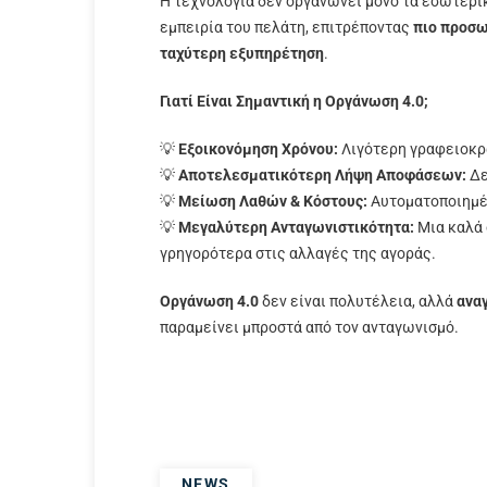
Η τεχνολογία δεν οργανώνει μόνο τα εσωτερικ
εμπειρία του πελάτη, επιτρέποντας
πιο προσω
ταχύτερη εξυπηρέτηση
.
Γιατί Είναι Σημαντική η Οργάνωση 4.0;
💡
Εξοικονόμηση Χρόνου:
Λιγότερη γραφειοκρα
💡
Αποτελεσματικότερη Λήψη Αποφάσεων:
Δε
💡
Μείωση Λαθών & Κόστους:
Αυτοματοποιημέν
💡
Μεγαλύτερη Ανταγωνιστικότητα:
Μια καλά 
γρηγορότερα στις αλλαγές της αγοράς.
Οργάνωση 4.0
δεν είναι πολυτέλεια, αλλά
ανα
παραμείνει μπροστά από τον ανταγωνισμό.
NEWS