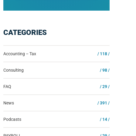
CATEGORIES
Accounting – Tax
/ 118 /
Consulting
/ 98 /
FAQ
/ 29 /
News
/ 391 /
Podcasts
/ 14 /
PAYROLL
/ 29 /