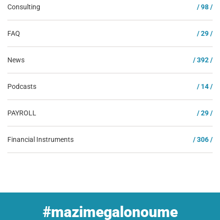
Consulting
/ 98 /
FAQ
/ 29 /
News
/ 392 /
Podcasts
/ 14 /
PAYROLL
/ 29 /
Financial Instruments
/ 306 /
#mazimegalonoume