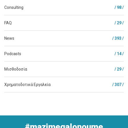
Consulting
/ 98 /
FAQ
/ 29 /
News
/ 393 /
Podcasts
/ 14 /
Μισθοδοσία
/ 29 /
Χρηματοδοτικά Εργαλεία
/ 307 /
#mazimegalonoume