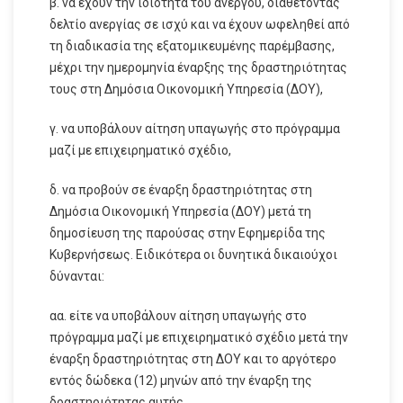
β. να έχουν την ιδιότητα του ανέργου, διαθέτοντας
δελτίο ανεργίας σε ισχύ και να έχουν ωφεληθεί από
τη διαδικασία της εξατομικευμένης παρέμβασης,
μέχρι την ημερομηνία έναρξης της δραστηριότητας
τους στη Δημόσια Οικονομική Υπηρεσία (ΔΟΥ),
γ. να υποβάλουν αίτηση υπαγωγής στο πρόγραμμα
μαζί με επιχειρηματικό σχέδιο,
δ. να προβούν σε έναρξη δραστηριότητας στη
Δημόσια Οικονομική Υπηρεσία (ΔΟΥ) μετά τη
δημοσίευση της παρούσας στην Εφημερίδα της
Κυβερνήσεως. Ειδικότερα οι δυνητικά δικαιούχοι
δύνανται:
αα. είτε να υποβάλουν αίτηση υπαγωγής στο
πρόγραμμα μαζί με επιχειρηματικό σχέδιο μετά την
έναρξη δραστηριότητας στη ΔΟΥ και το αργότερο
εντός δώδεκα (12) μηνών από την έναρξη της
δραστηριότητας αυτής,