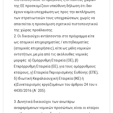
της ΕΕ προσκομίζουν υπεύθυνη δήλωση ότι δεν
έχουν καμία υποχρέωση ως προς την εκπλήρωση
των στρατιωτικών τους υποχρεώσεων, χωρίς να
απαιτείται η προσκόμιση σχετικού πιστοποιητικού
της χώρας προέλευσης.
2. Οι δικαιούχοι εντάσσονται στο πρόγραμμα είτε
ως ατομικοί επιχειρηματίες / επιτηδευματίες
(ατομικές επιχειρήσεις), είτε ως μέλη νομικών
οντοτήτων, με μία από τις ακόλουθες νομικές
μορφές: α) Ομόρρυθμη Εταιρεία (ΟΕ), β)
Ετερόρρυθμη Εταιρεία (ΕΕ), για τους ομόρρυθμους
εταίρους, γ) Εταιρεία Περιορισμένης Ευθύνης (ΕΠΕ),
δ) Ιδιωτική Κεφαλαιουχική Εταιρεία (ΙΚΕ) ή
ε)Συνεταιρισμός εργαζομένων του άρθρου 24 του ν.
4430/2016 (Α΄ 205).
3. Δυνητικά δικαιούχοι των ανωτέρω
αναφερόμενων νομικών προσώπων, είναι οι εταίροι