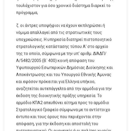
τουλάχιστον για όσο χρονικό διάστημα διαρκεί το
πρόγραμμα,
ζ. οι άντρες υποψήφιοι να έχουν εκπληρώσει ή
νόμιμα απαλλαγεί από τις στρατιωτικές τους
υποχρεώσεις. H υπηρεσία διατηρεί πιστοποιητικό
στρατολογικής κατάστασης τύπου Α’ στο αρχείο
της το οποίο, σύμφωνα με την υπ’ αριθμ. ΔΙΑΔΠ/
Α/5482/2005 (Β΄ 400) κοινή απόφαση του
Υφυπουργού Εσωτερικών Δημόσιας Διοίκησης και
Αποκέντρωσης και του Υπουργού Εθνικής Άμυνας
και εφόσον πρόκειται για Έλληνα υπήκοο,
αναζητείται αυτεπάγγελτα από την αρμόδια για την
έκδοση της διοικητικής πράξης υπηρεσία. Το
αρμόδιο ΚΠΑ2 απευθύνει αίτημα προς το αρμόδιο
Στρατολογικό Γραφείο σύμφωνα με το αντίστοιχο
έντυπο και τους όρους που περιέχονται στην
απόφαση, για την έκδοση και αποστολή του
πιστοποιητικού. Οι ομογενείς ή οι πολίτες χωρών